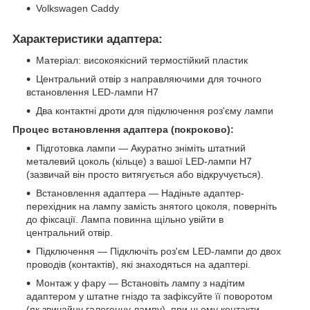
Volkswagen Caddy
Характеристики адаптера:
Матеріал: високоякісний термостійкий пластик
Центральний отвір з направляючими для точного
встановлення LED-лампи H7
Два контактні дроти для підключення роз'єму лампи
Процес встановлення адаптера (покроково):
Підготовка лампи — Акуратно зніміть штатний
металевий цоколь (кільце) з вашої LED-лампи H7
(зазвичай він просто витягується або відкручується).
Встановлення адаптера — Надіньте адаптер-
перехідник на лампу замість знятого цоколя, поверніть
до фіксації. Лампа повинна щільно увійти в
центральний отвір.
Підключення — Підключіть роз'єм LED-лампи до двох
проводів (контактів), які знаходяться на адаптері.
Монтаж у фару — Встановіть лампу з надітим
адаптером у штатне гніздо та зафіксуйте її поворотом
(як звичайну галогенну лампу), при цьому контакти