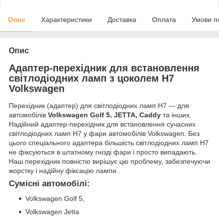
Опис
Характеристики
Доставка
Оплата
Умови п
Опис
Адаптер-перехідник для встановлення
світлодіодних ламп з цоколем H7
Volkswagen
Перехідник (адаптер) для світлодіодних ламп H7 — для
автомобілів
Volkswagen Golf 5, JETTA, Caddy
та інших.
Надійний адаптер-перехідник для встановлення сучасних
світлодіодних ламп H7 у фари автомобілів Volkswagen. Без
цього спеціального адаптера більшість світлодіодних ламп H7
не фіксуються в штатному гнізді фари і просто випадають.
Наш перехідник повністю вирішує цю проблему, забезпечуючи
жорстку і надійну фіксацію лампи.
Сумісні автомобілі:
Volkswagen Golf 5,
Volkswagen Jetta