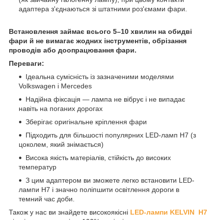
адаптера з'єднаються зі штатними роз'ємами фари.
Встановлення займає всього 5–10 хвилин на обидві
фари й не вимагає жодних інструментів, обрізання
проводів або доопрацювання фари.
Переваги:
Ідеальна сумісність із зазначеними моделями
Volkswagen і Mercedes
Надійна фіксація — лампа не вібрує і не випадає
навіть на поганих дорогах
Зберігає оригінальне кріплення фари
Підходить для більшості популярних LED-ламп H7 (з
цоколем, який знімається)
Висока якість матеріалів, стійкість до високих
температур
З цим адаптером ви зможете легко встановити LED-
лампи H7 і значно поліпшити освітлення дороги в
темний час доби.
Також у нас ви знайдете високоякісні
LED-лампи KELVIN H7