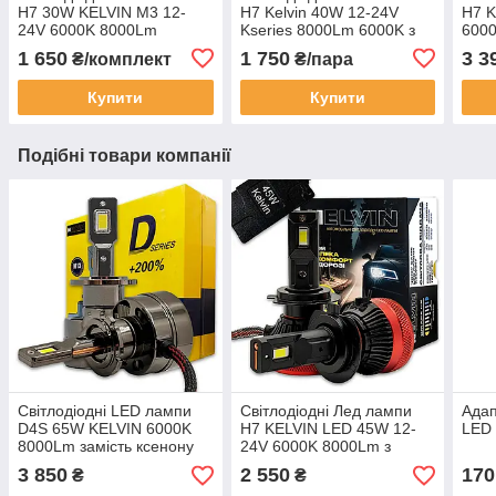
H7 30W KELVIN M3 12-
H7 Kelvin 40W 12-24V
H7 K
24V 6000K 8000Lm
Kseries 8000Lm 6000K з
6000
обманкою
обм
1 650
1 750
3 3
₴/комплект
₴/пара
Купити
Купити
Подібні товари компанії
Світлодіодні LED лампи
Світлодіодні Лед лампи
Адап
D4S 65W KELVIN 6000K
H7 KELVIN LED 45W 12-
LED
8000Lm замість ксенону
24V 6000K 8000Lm з
обманкою
3 850
2 550
170
₴
₴