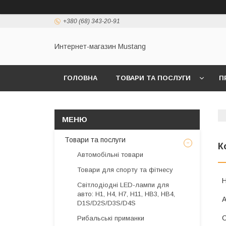
+380 (68) 343-20-91
Интернет-магазин Mustang
ГОЛОВНА
ТОВАРИ ТА ПОСЛУГИ
П
Товари та послуги
К
Автомобільні товари
Товари для спорту та фітнесу
Світлодіодні LED-лампи для
авто: H1, H4, H7, H11, HB3, HB4,
D1S/D2S/D3S/D4S
Рибальські приманки