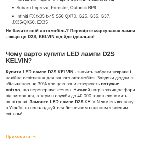
Subaru Impreza, Forester, Outbeck BP9
Infiniti FX fx35 fx45 S50 QX70, G25, G35, G37,
JX35/QX60, EX35
Не бачите свій автомобіль? Перевірте маркування лампи
- якщо це D2S, KELVIN підійде ідеально!
Чому варто купити LED лампи D2S
KELVIN?
Купити LED лампи D2S KELVIN
- значить вибрати яскраве і
надійне освітлення для вашого автомобіля. Завдяки діодам зі
збільшеною на 30% площею вони створюють
потужне
світло
, що перевершує ксенон. Низький нагрів захищає фари
від вигорання, а термін служби до 40 000 годин економить
ваші гроші.
Замовте LED лампи D2S
KELVIN замість ксенону
в Україні та насолоджуйтеся безпечним водінням з якісним
світлом!
Приховати