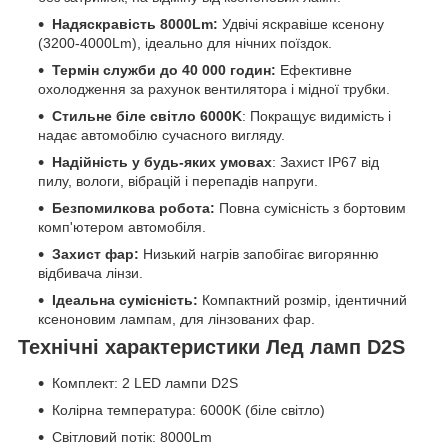
Надяскравість 8000Lm:
Удвічі яскравіше ксенону
(3200-4000Lm), ідеально для нічних поїздок.
Термін служби до 40 000 годин:
Ефективне
охолодження за рахунок вентилятора і мідної трубки.
Стильне біле світло 6000K
: Покращує видимість і
надає автомобілю сучасного вигляду.
Надійність у будь-яких умовах
: Захист IP67 від
пилу, вологи, вібрацій і перепадів напруги.
Безпомилкова робота:
Повна сумісність з бортовим
комп'ютером автомобіля.
Захист фар:
Низький нагрів запобігає вигорянню
відбивача лінзи.
Ідеальна сумісність:
Компактний розмір, ідентичний
ксеноновим лампам, для лінзованих фар.
Технічні характеристики Лед ламп D2S
Комплект: 2 LED лампи D2S
Колірна температура: 6000K (біле світло)
Світловий потік: 8000Lm