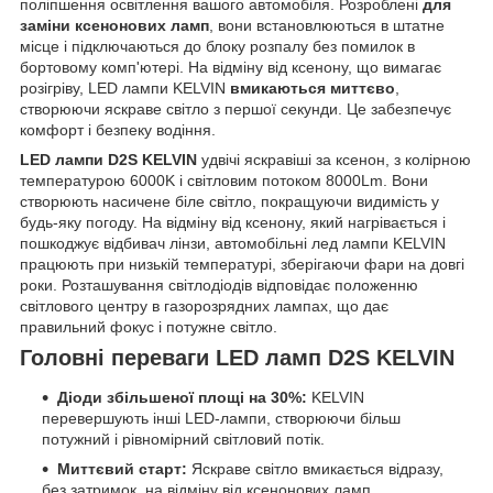
поліпшення освітлення вашого автомобіля. Розроблені
для
заміни ксенонових ламп
, вони встановлюються в штатне
місце і підключаються до блоку розпалу без помилок в
бортовому комп'ютері. На відміну від ксенону, що вимагає
розігріву, LED лампи KELVIN
вмикаються миттєво
,
створюючи яскраве світло з першої секунди. Це забезпечує
комфорт і безпеку водіння.
LED лампи D2S KELVIN
удвічі яскравіші за ксенон, з колірною
температурою 6000K і світловим потоком 8000Lm. Вони
створюють насичене біле світло, покращуючи видимість у
будь-яку погоду. На відміну від ксенону, який нагрівається і
пошкоджує відбивач лінзи, автомобільні лед лампи KELVIN
працюють при низькій температурі, зберігаючи фари на довгі
роки. Розташування світлодіодів відповідає положенню
світлового центру в газорозрядних лампах, що дає
правильний фокус і потужне світло.
Головні переваги LED ламп D2S KELVIN
Діоди збільшеної площі на 30%:
KELVIN
перевершують інші LED-лампи, створюючи більш
потужний і рівномірний світловий потік.
Миттєвий старт:
Яскраве світло вмикається відразу,
без затримок, на відміну від ксенонових ламп.