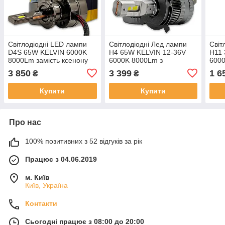
Світлодіодні LED лампи
Світлодіодні Лед лампи
Світ
D4S 65W KELVIN 6000K
H4 65W KELVIN 12-36V
H11
8000Lm замість ксенону
6000K 8000Lm з
6000
обманкою
світ
3 850
3 399
1 6
₴
₴
Купити
Купити
Про нас
100% позитивних з 52 відгуків за рік
Працює з 04.06.2019
м. Київ
Київ, Україна
Контакти
Сьогодні працює з 08:00 до 20:00