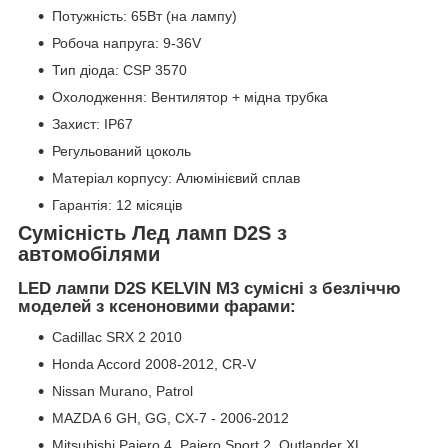
Потужність: 65Вт (на лампу)
Робоча напруга: 9-36V
Тип діода: CSP 3570
Охолодження: Вентилятор + мідна трубка
Захист: IP67
Регульований цоколь
Матеріал корпусу: Алюмінієвий сплав
Гарантія: 12 місяців
Сумісність Лед ламп D2S з
автомобілями
LED лампи D2S KELVIN M3 сумісні з безліччю
моделей з ксеноновими фарами:
Cadillac SRX 2 2010
Honda Accord 2008-2012, CR-V
Nissan Murano, Patrol
MAZDA 6 GH, GG, CX-7 - 2006-2012
Mitsubishi Pajero 4, Pajero Sport 2, Outlander XL