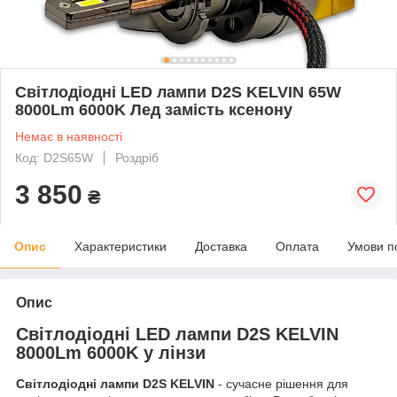
Світлодіодні LED лампи D2S KELVIN 65W
8000Lm 6000K Лед замість ксенону
Немає в наявності
Код: D2S65W
Роздріб
3 850
₴
Опис
Характеристики
Доставка
Оплата
Умови п
Опис
Світлодіодні LED лампи D2S KELVIN
8000Lm 6000K у лінзи
Світлодіодні лампи D2S KELVIN
- сучасне рішення для