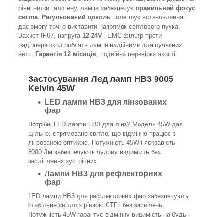
рівні нитки галогену, лампа забезпечує
правильний фокус
світла
.
Регульований цоколь
полегшує встановлення і
дає змогу точно виставити напрямок світлового пучка.
Захист IP67, напруга
12-24V
і EMC-фільтр проти
радіоперешкод роблять лампи надійними для сучасних
авто.
Гарантія 12 місяців
, подвійна перевірка якості.
Застосування Лед ламп HB3 9005
Kelvin 45W
LED лампи HB3 для лінзованих
фар
Потрібні LED лампи HB3 для лінз? Модель 45W дає
щільне, спрямоване світло, що відмінно працює з
лінзованою оптикою. Потужність 45W і яскравість
8000 Лм забезпечують чудову видимість без
засліплення зустрічних.
Лампи HB3 для рефлекторних
фар
LED лампи HB3 для рефлекторних фар забезпечують
стабільне світло з рівною СТГ і без засвічень.
Потужність 45W гарантує відмінну видимість на будь-