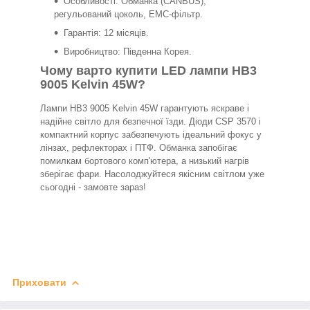
Особливості: Обманка (CANBUS),
регульований цоколь, EMC-фільтр.
Гарантія: 12 місяців.
Виробництво: Південна Корея.
Чому варто купити LED лампи HB3
9005 Kelvin 45W?
Лампи HB3 9005 Kelvin 45W гарантують яскраве і
надійне світло для безпечної їзди. Діоди CSP 3570 і
компактний корпус забезпечують ідеальний фокус у
лінзах, рефлекторах і ПТФ. Обманка запобігає
помилкам бортового комп'ютера, а низький нагрів
зберігає фари. Насолоджуйтеся якісним світлом уже
сьогодні - замовте зараз!
Приховати