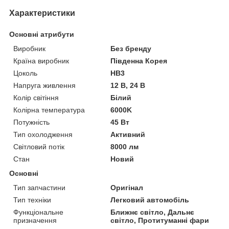
Характеристики
Основні атрибути
Виробник
Без бренду
Країна виробник
Південна Корея
Цоколь
HB3
Напруга живлення
12 В, 24 В
Колір світіння
Білий
Колірна температура
6000K
Потужність
45 Вт
Тип охолодження
Активний
Світловий потік
8000 лм
Стан
Новий
Основні
Тип запчастини
Оригінал
Тип техніки
Легковий автомобіль
Функціональне
Ближнє світло, Дальнє
призначення
світло, Протитуманні фари