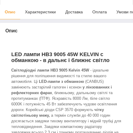
Опис
Характеристики
Доставка
Оплата
Умови п
Опис
LED лампи HB3 9005 45W KELVIN c
обманкою - в дальнє і ближнє світло
Світлодіодні лампи HB3 9005 Kelvin 45W
- ідеальне
рішення для поліпшення видимості та стилю вашого
автомобіля. Ці
LED-лампи з обманкою
(CANBUS)
замінюють застарілий галоген і ксенон
у лінзованних і
рефлекторних фарах
, ближньому, дальньому світлі та
протитуманках (ПТФ). Яскравість 8000 Лм, біле світло
6000K і потужність 45 Вт забезпечують чудове освітлення
дороги. Корейські діоди CSP 3570 формують
чітку
світлотіньову межу,
а термін служби до 40 000 годин
досягається завдяки тихому вентилятору і мідній трубці для
тепловідведення. Завдяки компактному радіатору
завдовжки всього 2,3 см і точному розташуванню діодів на