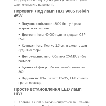
які руйнують оптику. Це продовжує термін служби
фар і економить на ремонті.
Переваги Лед ламп HB3 9005 Kelvin
45W
Потужне освітлення:
8000 Лм - у 4 рази
яскравіше за галоген.
Довговічність:
40 000 годин з діодами CSP
3570.
Компактність
: Корпус 2.3 см, підходить для
будь-якої фари.
Для сучасних авто:
Обманка (CANBUS) без
помилок.
Ідеальний фокус:
Регульований цоколь на
360°.
Надійність:
IP67, захист 12-24V, EMC-фільтр
проти перешкод.
Просте встановлення LED ламп
HB3
LED лампи HB3 9005 Kelvin монтуються за 5 хвилин