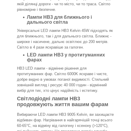
якій ділянці дороги - чи то місто, чи то траса. Світло
рівномірне і безпечне.
Лампи HB3 для ближнього і
дальнього світла
Універсальні LED лампи HB3 Kelvin 45W підходять як
для ближнього, так і для дальнього світла. Ближнє -
широке і насичене, дальнє освітлює до 200 метрів.
Світло в 4 рази яскравіше за галоген.
LED лампи HB3 у протитуманних
фарах
HB3 LED лампи - відмінне рішення для
протитуманних фар. Світло 6000K яскраве і чисте,
добре видно в умовах поганої видимості. Стильний
зовнішній вигляд і ресурс 40 000 годин - відмінний
вибір для тих, хто цінує надійність і естетику.
Світлодіодні лампи HB3
продовжують життя вашим фарам
Вибираючи LED лампи HB3 9005 Kelvin, ви захищаєте
відбивач фар. Нагрівання в найгарячішій точці всього
60-65°C, на відміну від галогену і ксенону (>120°C),