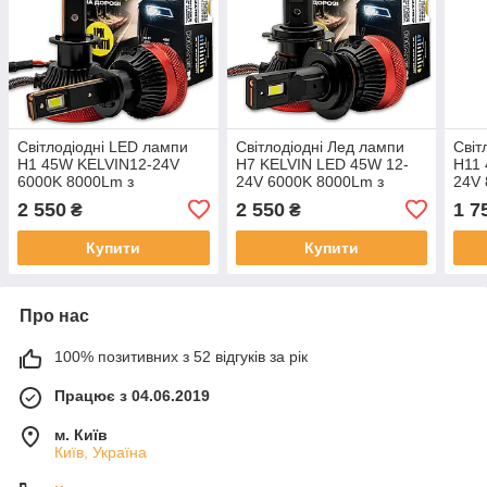
Світлодіодні LED лампи
Світлодіодні Лед лампи
Світ
H1 45W KELVIN12-24V
H7 KELVIN LED 45W 12-
H11 
6000K 8000Lm з
24V 6000K 8000Lm з
24V 
обманкою
обманкою
обм
2 550
2 550
1 7
₴
₴
Купити
Купити
Про нас
100% позитивних з 52 відгуків за рік
Працює з 04.06.2019
м. Київ
Київ, Україна