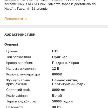
яскравішими з M3 KELVIN! Замовте зараз із доставкою по
Україні. Гарантія 12 місяців.
Приховати
Характеристики
Основні
Цоколь
H11
Тип запчастини
Оригінал
Країна виробник
Південна Корея
Напруга живлення
12 В
Колірна температура
6000K
Функціональне
Ближнє світло,
призначення
Протитуманні фари
Світловий потік
8000 лм
Колір світіння
Білий
Термін служби ламп
50000 годин
Потужність
30 Вт