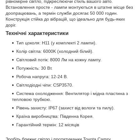
рівномірне світло, підкреслюючи стиль вашого авто.
Встановлення просте - лампи монтуються в штатне місце без
доопрацювань, а термін служби досягає 50 000 годин.
Конструкція стійка до вібрацій, що ідеально для будь-яких
доріг.
Технічні характеристики
Тип цоколя: H11 (у комплекті 2 лампи).
Колір світла: 6000K (холодний білий).
Світловий потік: 8000 Лм на кожну лампу.
Потужність: 30 Вт.
Робоча напруга: 12-24 В.
Світлодіодні чіпи: CSP3570.
Система охолодження: Вентилятор і мідна пластина з
тепловою трубкою.
Рівень захисту: IP67 (захист від вологи та пилу).
Країна виробництва: Південна Корея.
Гарантійний термін: 12 місяців
Зробіть ближнє світло і протитуманки Toyota Camry