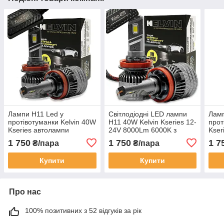
Лампи H11 Led у
Світлодіодні LED лампи
Ламп
протівотуманки Kelvin 40W
H11 40W Kelvin Kseries 12-
прот
Kseries автолампи
24V 8000Lm 6000K з
Kser
8000Lm 6000K
обманкою
800
1 750
1 750
1 7
₴/пара
₴/пара
Купити
Купити
Про нас
100% позитивних з 52 відгуків за рік