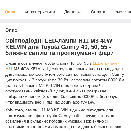
Опис
Характеристики
Доставка
Оплата
Умови п
Опис
Світлодіодні LED-лампи H11 M3 40W
KELVIN для Toyota Camry 40, 50, 55 -
ближнє світло та протитуманні фари
Оновіть освітлення Toyota Camry 40, 50, 55 з
LED-лампами
H11
M3 40W KELVIN! Ці світлодіодні лампи ідеально підходять
для лінзованих фар ближнього світла, якими оснащені Camry
цих поколінь. З потужністю 30 Вт і світловим потоком 8000 Лм
(на пару), лампи M3 KELVIN створюють яскравий і
сфокусований світловий пучок, який лінза розкриває
найкращим чином. Холодне біле світло 6000K забезпечує
чітку видимість вночі, під час дощу або туману.
Крім того, лампи H11 M3 KELVIN відмінно підходять для
протитуманних фар Toyota Camry, забезпечуючи потужне
освітлення в складних погодних умовах. Порівняно зі
штатними галогенними лампами, вони дають більш яскраве і