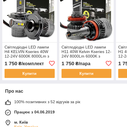
Світлодіодні LED лампи
Світлодіодні LED лампи
Світ
H4 KELVIN Kseries 40W
H11 40W Kelvin Kseries 12-
H1 4
12-24V 6000K 8000Lm з
24V 8000Lm 6000K з
12-2
обманкою
обманкою
обм
1 750
1 750
1 7
₴/комплект
₴/пара
Купити
Купити
Про нас
100% позитивних з 52 відгуків за рік
Працює з 04.06.2019
м. Київ
Київ, Україна