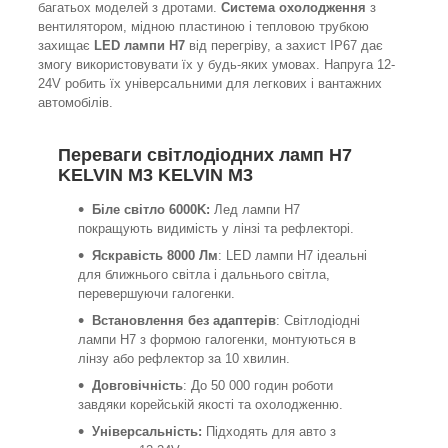
багатьох моделей з дротами.
Система охолодження
з
вентилятором, мідною пластиною і тепловою трубкою
захищає
LED лампи H7
від перегріву, а захист IP67 дає
змогу використовувати їх у будь-яких умовах. Напруга 12-
24V робить їх універсальними для легкових і вантажних
автомобілів.
Переваги світлодіодних ламп H7
KELVIN M3 KELVIN M3
Біле світло 6000K:
Лед лампи H7
покращують видимість у лінзі та рефлекторі.
Яскравість 8000 Лм
: LED лампи H7 ідеальні
для ближнього світла і дальнього світла,
перевершуючи галогенки.
Встановлення без адаптерів
: Світлодіодні
лампи H7 з формою галогенки, монтуються в
лінзу або рефлектор за 10 хвилин.
Довговічність
: До 50 000 годин роботи
завдяки корейській якості та охолодженню.
Універсальність:
Підходять для авто з