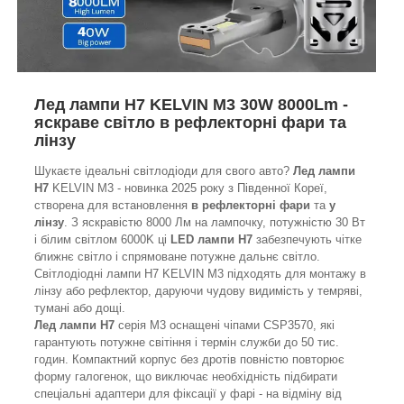
Лед лампи H7 KELVIN M3 30W 8000Lm -
яскраве світло в рефлекторні фари та
лінзу
Шукаєте ідеальні світлодіоди для свого авто?
Лед лампи
H7
KELVIN M3 - новинка 2025 року з Південної Кореї,
створена для встановлення
в рефлекторні фари
та
у
лінзу
. З яскравістю 8000 Лм на лампочку, потужністю 30 Вт
і білим світлом 6000K ці
LED лампи H7
забезпечують чітке
ближнє світло і спрямоване потужне дальнє світло.
Світлодіодні лампи H7 KELVIN M3 підходять для монтажу в
лінзу або рефлектор, даруючи чудову видимість у темряві,
тумані або дощі.
Лед лампи H7
серія M3 оснащені чіпами CSP3570, які
гарантують потужне світіння і термін служби до 50 тис.
годин. Компактний корпус без дротів повністю повторює
форму галогенок, що виключає необхідність підбирати
спеціальні адаптери для фіксації у фарі - на відміну від