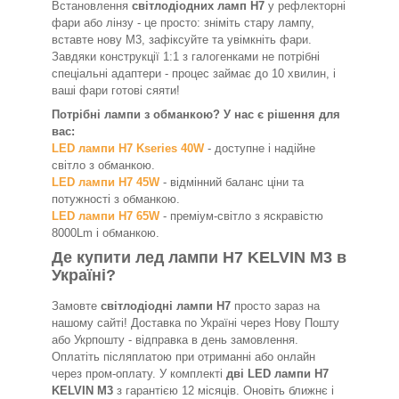
Встановлення
світлодіодних ламп H7
у рефлекторні
фари або лінзу - це просто: зніміть стару лампу,
вставте нову M3, зафіксуйте та увімкніть фари.
Завдяки конструкції 1:1 з галогенками не потрібні
спеціальні адаптери - процес займає до 10 хвилин, і
ваші фари готові сяяти!
Потрібні лампи з обманкою? У нас є рішення для
вас:
LED лампи H7 Kseries 40W
- доступне і надійне
світло з обманкою.
LED лампи H7 45W
- відмінний баланс ціни та
потужності з обманкою.
LED лампи H7 65W
- преміум-світло з яскравістю
8000Lm і обманкою.
Де купити лед лампи H7 KELVIN M3 в
Україні?
Замовте
світлодіодні лампи H7
просто зараз на
нашому сайті! Доставка по Україні через Нову Пошту
або Укрпошту - відправка в день замовлення.
Оплатіть післяплатою при отриманні або онлайн
через пром-оплату. У комплекті
дві LED лампи H7
KELVIN M3
з гарантією 12 місяців. Оновіть ближнє і