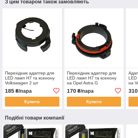
З цим товаром також замовляють
Перехідник адаптер для
Перехідник адаптер для
Адап
LED ламп Н7 та ксенону
LED ламп Н7 та ксенону
LED 
Volkswagen 2 шт
на Opel Astra G
на V
185
170
310
₴/пара
₴/пара
Купити
Купити
Подібні товари компанії