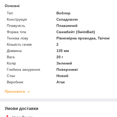
Основні
Тип
Воблер
Конструкція
Складовою
Плавучість
Плаваючий
Форма тіла
Свимбейт (SwimBait)
Техніка лову
Рівномірна проводка, Твічінг
Кількість гачків
2
Довжина
135 мм
Вага
20 г
Колір
Зелений
Глибина занурення
Поверхневі
Стан
Новий
Виробник
Атак
Приховати
Умови доставки