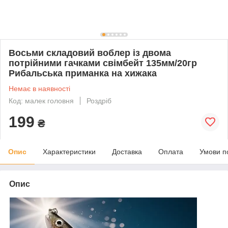
Восьми складовий воблер із двома
потрійними гачками свімбейт 135мм/20гр
Рибальська приманка на хижака
Немає в наявності
Код: малек головня
Роздріб
199
₴
Опис
Характеристики
Доставка
Оплата
Умови п
Опис