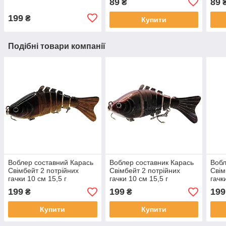
89
89
₴
199
₴
Купити
Подібні товари компанії
Воблер составний Карась
Воблер составник Карась
Вобл
Свімбейт 2 потрійних
Свімбейт 2 потрійних
Свім
гачки 10 см 15,5 г
гачки 10 см 15,5 г
гачк
Риболова приманка на
Риболова приманка на
Рибо
199
199
199
₴
₴
хижака
хижака
хижа
Купити
Купити