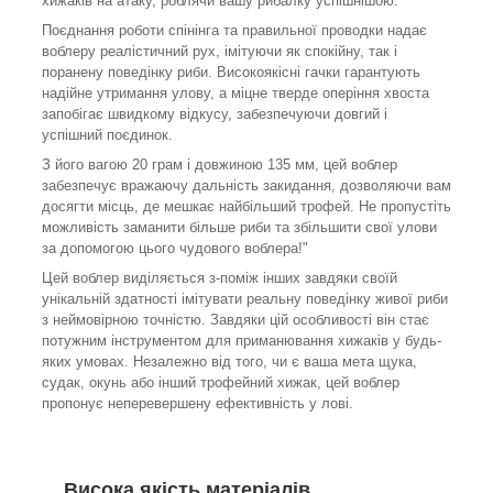
хижаків на атаку, роблячи вашу рибалку успішнішою.
Поєднання роботи спінінга та правильної проводки надає
воблеру реалістичний рух, імітуючи як спокійну, так і
поранену поведінку риби. Високоякісні гачки гарантують
надійне утримання улову, а міцне тверде оперіння хвоста
запобігає швидкому відкусу, забезпечуючи довгий і
успішний поєдинок.
З його вагою 20 грам і довжиною 135 мм, цей воблер
забезпечує вражаючу дальність закидання, дозволяючи вам
досягти місць, де мешкає найбільший трофей. Не пропустіть
можливість заманити більше риби та збільшити свої улови
за допомогою цього чудового воблера!"
Цей воблер виділяється з-поміж інших завдяки своїй
унікальній здатності імітувати реальну поведінку живої риби
з неймовірною точністю. Завдяки цій особливості він стає
потужним інструментом для приманювання хижаків у будь-
яких умовах. Незалежно від того, чи є ваша мета щука,
судак, окунь або інший трофейний хижак, цей воблер
пропонує неперевершену ефективність у лові.
Висока якість матеріалів