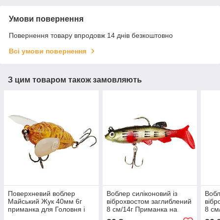
Умови повернення
Повернення товару впродовж 14 днів безкоштовно
Всі умови повернення
З цим товаром також замовляють
Поверхневий воблер
Воблер силіконовий із
Вобл
Майський Жук 40мм 6г
віброхвостом заглиблений
вібр
приманка для Головня і
8 см/14г Приманка на
8 см
Жереха
хижака
хижа