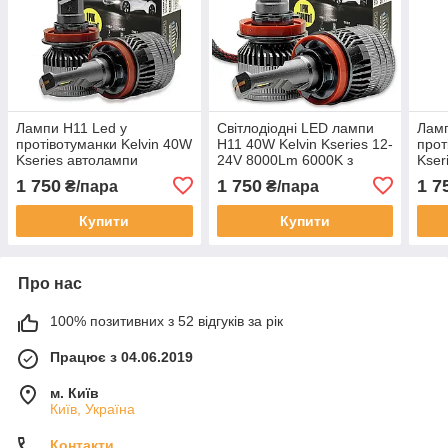
Лампи H11 Led у
Світлодіодні LED лампи
Ламп
протівотуманки Kelvin 40W
H11 40W Kelvin Kseries 12-
прот
Kseries автолампи
24V 8000Lm 6000K з
Kser
8000Lm 6000K
обманкою
800
1 750
1 750
1 7
₴/пара
₴/пара
Купити
Купити
Про нас
100% позитивних з 52 відгуків за рік
Працює з 04.06.2019
м. Київ
Київ, Україна
Контакти