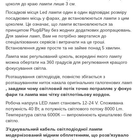
цоколя до краю лампи лише 3 см.
Посадкові місця Led лампи один в один відповідає розміру
посадкових місць у фарах, де встановлюються лампи з цим
цоколем. Це означає, що лампи встановлюються за
принципом Plug&Play без жодних додаткових доопрацювань.
Для заміни ламп, Вам не потрібно звертатися до
спеціалізованих сервісів і витрачати на це гроші.
Встановлення дуже просте та не займе понад 5 хвилин.
Лампа має регульований цоколь, всередині якого лампу
можна обертати на 360 градусів для регулювання кращого
фокусування світла.
Розташування світлодіодів, повністю збігається з
розташуванням ниток накала оригінальних галогенових ламп
, завдяки чому світловий потік точно потрапляє у фокус
фари та лампа має чітку світлотіньову кордон.
Робоча напруга LED ламп становить 12-24 V. Споживана
потужність 40 Вт, а потужність світлового потоку 8000 Lm.
Температура світла 6000К — випромінюють кришталево біле
світло.
З'єднувальний кабель світлодіодної лампи
модернізований мідним обплетенням, що розв'язувало