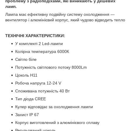
проблему з радіоподіхами, які виникають у дешевих
ламп.
Лампа має ефективну подвійну систему охолодження —
вентилятор і алюмінієвий корпус, який чудово відводить тепло
ТЕХНІЧНІ ХАРАКТЕРИСТИКИ:
У комплекті 2 Led-лампи
Колірна температура 6000К
Світло біле
Потужність світлового потоку 8000Lm
Цоколь Н11
Робоча напруга 12-24 V
Споживана потужність 40 Вт
Тип діода СREE
Кулер відповідає за охолодження лампи
Захист IP 67
Корпус виготовлений з алюмінієвого сплаву
Регульований цоколь