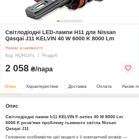
Світлодіодні LED-лампи H11 для Nissan
Qasqai J11 KELVIN 40 W 6000 K 8000 Lm
Немає в наявності
Код: NQH11Fs
Роздріб
2 058
₴/пара
Опис
Характеристики
Доставка
Оплата
Умови п
Опис
Світлодіодні лампи h11 KELVIN F-series 40 W 8000 Lm
6000 K розв'яже проблему тьмяного світла Nissan
Qasqai J11
Головною особливістю цієї моделі є її компактний розмір —