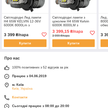
Світлодіодні Лед лампи
Світлодіодні лампи з
Лед 
H4 65W KELVIN 12-36V
цоколем H4 65W Kelvin
8000
6000K 8000Lm з
6000K 8000LM з
обма
обманкою
обманкою Гарантія
3 399,15
₴/пара
3 399
3 3
₴/пара
3 999 ₴/пара
Купити
Купити
Про нас
100% позитивних з 52 відгуків за рік
Працює з 04.06.2019
м. Київ
Київ, Україна
Контакти
Сьогодні працює з 08:00 до 20:00