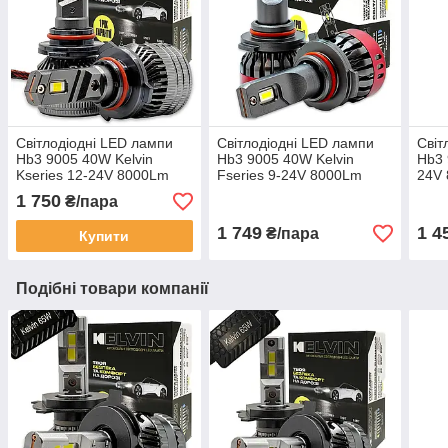
Світлодіодні LED лампи
Світлодіодні LED лампи
Світ
Hb3 9005 40W Kelvin
Hb3 9005 40W Kelvin
Hb3 
Kseries 12-24V 8000Lm
Fseries 9-24V 8000Lm
24V
6000K з обманкою
6000K
авт
1 750
₴/пара
1 749
1 4
₴/пара
Купити
Подібні товари компанії