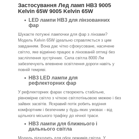
Застосування Лед ламп HB3 9005
Kelvin 65W 9005 Kelvin 65W
LED лампи HB3 для лінзованних
фар
Шукаєте потужні лампочки для фар з лінзами?
Модель Kelvin 65W ідеально справляється з цим
завданням. Вона дає чітко сфокусоване, насичене
світло, яке відмінно працює в лінзованій оптиці без
засліплення зустрічних. Сила світла 8000 Лм
забезпечують впевнене освітлення дороги навіть у
повній темряві.
HB3 LED лампи для
рефлекторних фар
У рефлекторних фарах створюють стабільне,
рівномірне світло з чіткою світлотіньовою межею і без
зайвих засвітів. Яскравий потік робить водіння
комфортним і безпечним у будь-яких умовах - від
щільного міського трафіку до нічної траси.
HB3 лампи для ближнього і
дальнього світла
Модель підходить для обох режимів світла. У