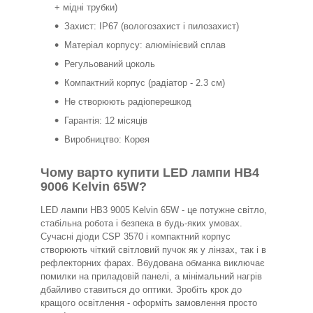
+ мідні трубки)
Захист: IP67 (вологозахист і пилозахист)
Матеріал корпусу: алюмінієвий сплав
Регульований цоколь
Компактний корпус (радіатор - 2.3 см)
Не створюють радіоперешкод
Гарантія: 12 місяців
Виробництво: Корея
Чому варто купити LED лампи HB4
9006 Kelvin 65W?
LED лампи HB3 9005 Kelvin 65W - це потужне світло,
стабільна робота і безпека в будь-яких умовах.
Сучасні діоди CSP 3570 і компактний корпус
створюють чіткий світловий пучок як у лінзах, так і в
рефлекторних фарах. Вбудована обманка виключає
помилки на приладовій панелі, а мінімальний нагрів
дбайливо ставиться до оптики. Зробіть крок до
кращого освітлення - оформіть замовлення просто