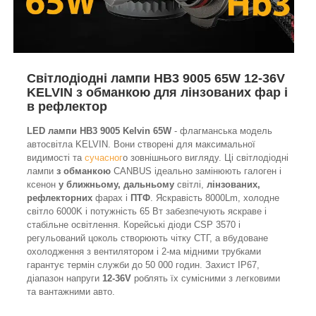
Світлодіодні лампи HB3 9005 65W 12-36V
KELVIN з обманкою для лінзованих фар і
в рефлектор
LED лампи HB3 9005 Kelvin 65W
- флагманська модель
автосвітла KELVIN. Вони створені для максимальної
видимості та
сучасног
о зовнішнього вигляду. Ці світлодіодні
лампи
з обманкою
CANBUS ідеально замінюють галоген і
ксенон
у ближньому, дальньому
світлі,
лінзованих,
рефлекторних
фарах і
ПТФ
. Яскравість 8000Lm, холодне
світло 6000K і потужність 65 Вт забезпечують яскраве і
стабільне освітлення. Корейські діоди CSP 3570 і
регульований цоколь створюють чітку СТГ, а вбудоване
охолодження з вентилятором і 2-ма мідними трубками
гарантує термін служби до 50 000 годин. Захист IP67,
діапазон напруги
12-36V
роблять їх сумісними з легковими
та вантажними авто.