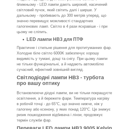
ближньому - LED лампи дають широкий, насичений
світловий пучок, який світить далі і ширше. У
дальньому - пробивають до 300 метрів уперед, що
значно перевищує можливості стандартних
галогенових ламп. Світло в 4 рази яскравіше - і при
цьому не сліпить.
LED лампи HB3 для ПТФ
Практичне і стильне рішення для протитуманних фар.
Холодне біле світло 6000K забезпечує хорошу
видимість у тумані, дощі та снігу. При цьому лампи
не тільки функціональні, а й надають автомобілю
сучасний, ефектний зовнішній вигляд.
Світлодіодні лампи HB3 - турбота
про вашу оптику
Встановлюючи діодні лампи, ви не тільки покращуєте
освітлення, а й бережете фари. Температура нагріву
в робочій точці - до 65°C, що значно нижче, ніж у
галогену або ксенону, у яких понад 120°C. Це знижує
ризик пошкодження відбивача і лінзи, продовжує
термін служби фар.
Переваги LED лампи HB3 9005 Kelvin