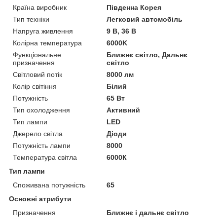
Країна виробник
Південна Корея
Тип техніки
Легковий автомобіль
Напруга живлення
9 В, 36 В
Колірна температура
6000K
Функціональне
Ближнє світло, Дальнє
призначення
світло
Світловий потік
8000 лм
Колір світіння
Білий
Потужність
65 Вт
Тип охолодження
Активний
Тип лампи
LED
Джерело світла
Діоди
Потужність лампи
8000
Температура світла
6000К
Тип лампи
Споживана потужність
65
Основні атрибути
Призначення
Ближнє і дальнє світло