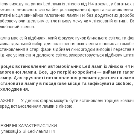
ісля виходу на ринок Led ламп із лінзою під H4 цоколь, у багатьох
ьмяного неякісного світла без розпакування фари та встановлення 
татні місця звичайної галогенної лампи Н4 без додаткових доробок
абезпечуючи ідеальну світлотіньову межу як у лінзованій оптиці. В
люблений ксенон.
ампа має свій відбивач, який фокусує пучок ближнього світла та фо
ампа ідеальний вибір для поліпшення освітлення в нових автомобіл
становлення в старі фари відбивач яких згодом вигорів і перестав
ід час увімкнення далекого світла використовується відбивач штат
роцес встановлення автомобільних Led ламп із лінзою Н4 не
алогенної лампи. Все, що потрібно зробити — виймати галог
лампу. Для зручності встановлення рекомендується на ламп
становити лампу в посадкове місце та зафіксувати скобою, 
охолодження.
АЖНО! — У деяких фарах можуть бути встановлені торцеві ковпачки 
еред встановленням лампи з лінзою.
ТЕХНІЧНІ ХАРАКТЕРИСТИКИ:
 упаковці 2 Bi-Led-лампи Н4