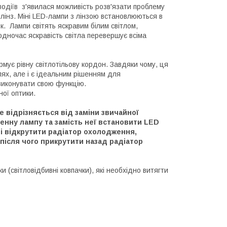
 водіїв з'явилася можливість розв'язати проблему
лінз. Міні LED-лампи з лінзою встановлюються в
. Лампи світять яскравим білим світлом,
одночас яскравість світла перевершує всіма
рмує рівну світлотільову кордон. Завдяки чому, ця
ях, але і є ідеальним рішенням для
 виконувати свою функцію.
ної оптики.
 відрізняється від заміни звичайної
енну лампу та замість неї встановити LED
і відкрутити радіатор охолодження,
після чого прикрутити назад радіатор
(світловідбивні ковпачки), які необхідно витягти