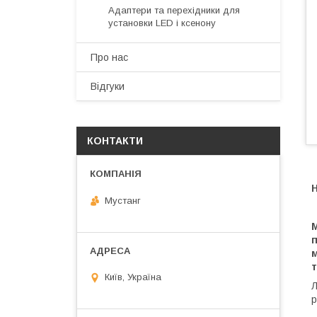
Адаптери та перехідники для
установки LED і ксенону
Про нас
Відгуки
КОНТАКТИ
H
Мустанг
М
м
т
Київ, Україна
Л
р