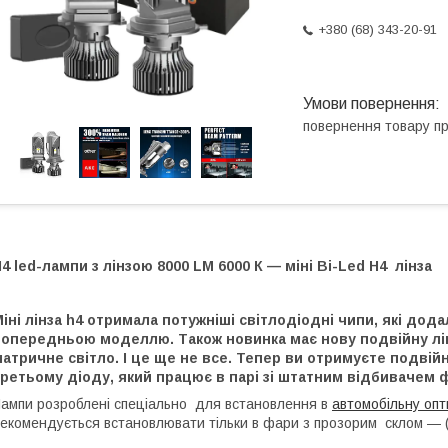
+380 (68) 343-20-91
повернення товару п
4 led-лампи з лінзою 8000 LM 6000 К — міні Bi-Led H4 лінза
іні лінза h4 отримала потужніші світлодіодні чипи, які дод
попередньою моделлю. Також новинка має нову подвійну лін
атричне світло. І це ще не все. Тепер ви отримуєте подві
ретьому діоду, який працює в парі зі штатним відбивачем 
ампи розроблені спеціально для встановлення в
автомобільну опт
екомендується встановлювати тільки в фари з прозорим склом — 