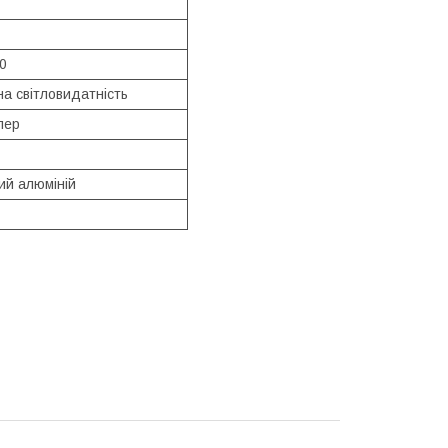
0
а світловидатність
лер
ий алюміній