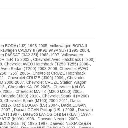
en BORA (1J2) 1998-2005, Volkswagen BORA II
olkswagen CADDY II (9K9B 9K9A 9U7) 1995-2004,
en PASSAT (3A2 35I) 1988-1997, Volkswagen
TER T5 2003-, Chevrolet Aveo Hatchback (T200)
8, Chevrolet AVEO Hatchback (T250 T255) 2008-,
t Aveo Sedan (T200) 2003-2008, Chevrolet AVEO
250 T255) 2005-, Chevrolet CRUZE Hatchback
11-, Chevrolet CRUZE (J300) 2009-, Chevrolet
D 2000-2007, Chevrolet CRUZE Station Wagon
012-, Chevrolet KALOS 2005-, Chevrolet KALOS
k 2005-, Chevrolet MATIZ (M200 M250) 2005-,
 Orlando (J309) 2010-, Chevrolet Spark II (M200)
, Chevrolet Spark (M100) 2000-2011, Dacia
 2012-, Dacia LOGAN (LS) 2004-, Dacia LOGAN
 2007-, Dacia LOGAN Pickup (US_) 2008-, Daewoo
LAT) 1997-, Daewoo LANOS Седан (KLAT) 1997-,
ATIZ (KLYA) 1998-, Daewoo Nexia II 2008-,
EXIA (KLETN) 1995-1997, Daewoo NEXIA Седан