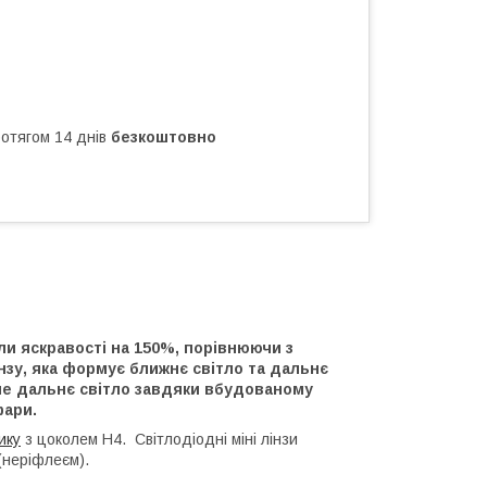
ротягом 14 днів
безкоштовно
али яскравості на 150%, порівнюючи з
зу, яка формує ближнє світло та дальнє
йне дальнє світло завдяки вбудованому
фари.
ику
з цоколем H4. Світлодіодні міні лінзи
(неріфлеєм).