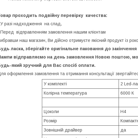
Товар проходить подвійну перевірку качества:
 У разі надходження на слад,
 Перед відправленням замовлення нашим клієнтам
ибравши наш магазин, Ви дійсно отримуєте якісний продукт із роком 
удь ласка, зберігайте оригінальне паковання до закінчення 
Лампи відправляємо на день замовлення Новою поштою, мож
удь-який зручний для Вас спосіб оплати.
ля оформлення замовлення та отримання консультації звертайте
У комплекті
2 Led-л
Колірна температура
6000 К
Цоколи
Н4
Розмір
Компакт
Зовнішній драйвер
да