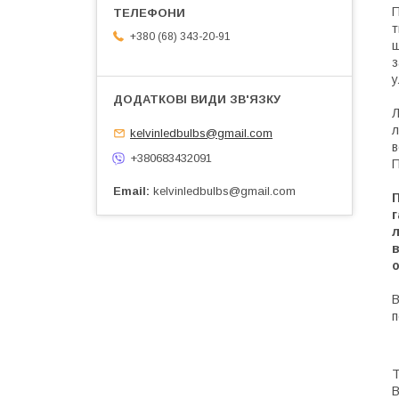
П
т
+380 (68) 343-20-91
ш
з
у
Л
л
kelvinledbulbs@gmail.com
в
+380683432091
П
Email
kelvinledbulbs@gmail.com
П
г
в
В
п
В