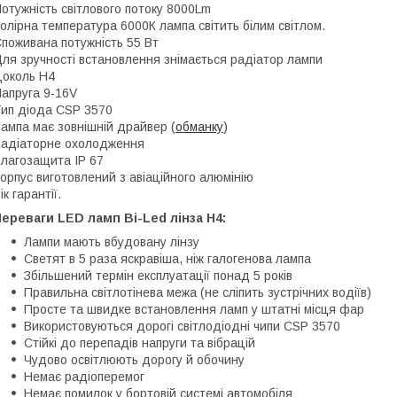
отужність світлового потоку 8000Lm
олірна температура 6000К лампа світить білим світлом.
поживана потужність 55 Вт
ля зручності встановлення знімається радіатор лампи
околь Н4
апруга 9-16V
ип діода CSP 3570
ампа має зовнішній драйвер (
обманку
)
адіаторне охолодження
лагозащита IP 67
орпус виготовлений з авіаційного алюмінію
ік гарантії.
Переваги
LED ламп
Bi-Led
лінза
H4:
Лампи мають вбудовану лінзу
Светят в 5 раза яскравіша, ніж галогенова лампа
Збільшений термін експлуатації понад 5 років
Правильна світлотінева межа (не сліпить зустрічних водіїв)
Просте та швидке встановлення ламп у штатні місця фар
Використовуються дорогі світлодіодні чипи CSP 3570
Стійкі до перепадів напруги та вібрацій
Чудово освітлюють дорогу й обочину
Немає радіоперемог
Немає помилок у бортовій системі автомобіля