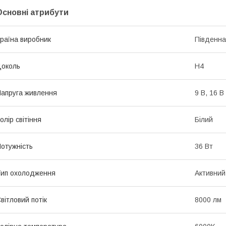
Основні атрибути
раїна виробник
Південна
околь
H4
апруга живлення
9 В, 16 В
олір світіння
Білий
отужність
36 Вт
ип охолодження
Активний
вітловий потік
8000 лм