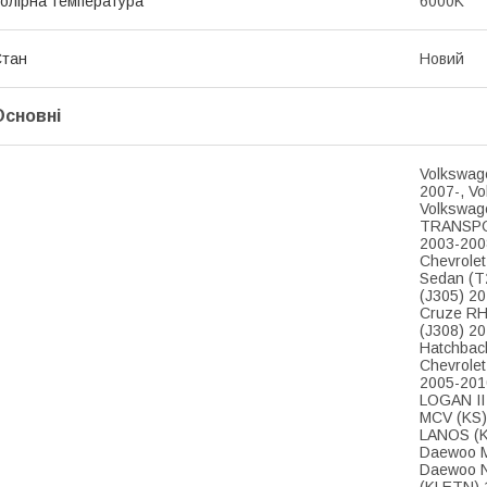
олірна температура
6000K
Стан
Новий
Основні
Volkswag
2007-, V
Volkswag
TRANSPOR
2003-200
Chevrole
Sedan (T
(J305) 20
Cruze RH
(J308) 2
Hatchbac
Chevrolet
2005-2010
LOGAN II
MCV (KS)
LANOS (K
Daewoo M
Daewoo N