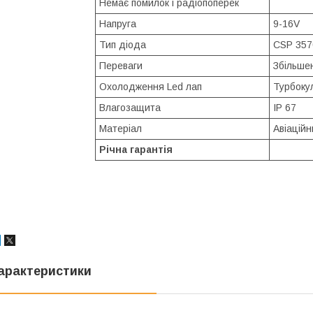
Немає помилок і радіопоперек
Напруга
9-16V
Тип діода
CSP 357
Переваги
Збільшен
Охолодження Led лап
Турбоку
Влагозащита
IP 67
Матеріал
Авіаційн
Річна гарантія
арактеристики