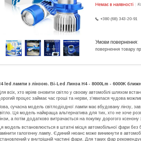
Немає в наявності
К
+380 (68) 343-20-91
повернення товару п
4 led лампи з лінзою. Bi-Led Линза H4 - 8000Lm - 6000K бли
ля всіх, хто мріяв оновити світло у своєму автомобілі шляхом встан
орогий процес займає час гроші та нерви, з'явилася чудова можлив
ова, сучасна модель світлодіодної лампи має вбудовану лінзу, завд
вітло. Ця модель найкраща альтернатива для тих, хто не хоче роз
інзи, а потім додатково витрачається на покупку дорогого ксенону
я модель встановлюється в штатні місця автомобільної фари без 
амінити галогенну лампу. Єдиний нюанс може виникнути в автомобі
становлений у внутрішній частині фари. Для таких фар рекоменду