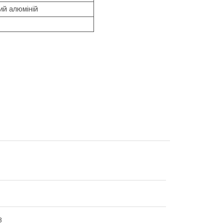
ий алюміній
В