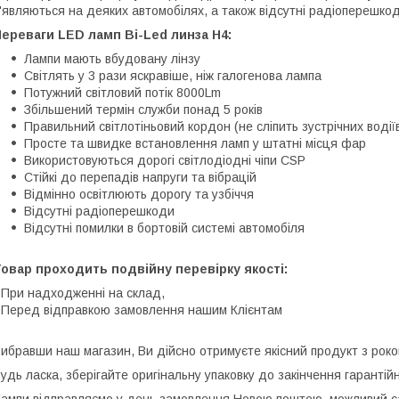
'являються на деяких автомобілях, а також відсутні радіоперешкод
ереваги LED ламп Bi-Led линза H4:
Лампи мають вбудовану лінзу
Світлять у 3 рази яскравіше, ніж галогенова лампа
Потужний світловий потік 8000Lm
Збільшений термін служби понад 5 років
Правильний світлотіньовий кордон (не сліпить зустрічних водії
Просте та швидке встановлення ламп у штатні місця фар
Використовуються дорогі світлодіодні чіпи CSP
Стійкі до перепадів напруги та вібрацій
Відмінно освітлюють дорогу та узбіччя
Відсутні радіоперешкоди
Відсутні помилки в бортовій системі автомобіля
овар проходить подвійну перевірку якості:
 При надходженні на склад,
 Перед відправкою замовлення нашим Клієнтам
ибравши наш магазин, Ви дійсно отримуєте якісний продукт з роком 
удь ласка, зберігайте оригінальну упаковку до закінчення гарантійн