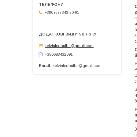
С
д
+380 (68) 343-20-91
п
я
б
в
с
kelvinledbulbs@gmail.com
С
+380683432091
й
У
Email
kelvinledbulbs@gmail.com
Р
щ
в
B
н
б
Р
п
ч
З
п