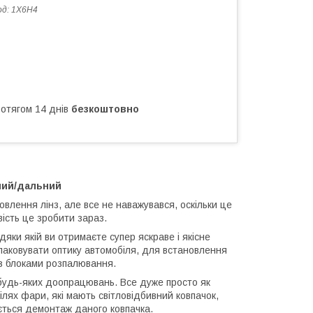
од:
1X6H4
ротягом 14 днів
безкоштовно
жний/дальний
овлення лінз, але все не наважувався, оскільки це
ість це зробити зараз.
яки якій ви отримаєте супер яскраве і якісне
паковувати оптику автомобіля, для встановлення
 з блоками розпалювання.
будь-яких доопрацювань. Все дуже просто як
лях фари, які мають світловідбивний ковпачок,
ється демонтаж даного ковпачка.