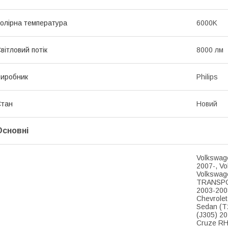
олірна температура
6000K
вітловий потік
8000 лм
иробник
Philips
Стан
Новий
Основні
Volkswag
2007-, V
Volkswag
TRANSPOR
2003-200
Chevrole
Sedan (T
(J305) 20
Cruze RH