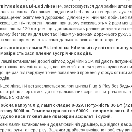
вітлодіодна Bi-Led лінза H4,
застосовується для заміни штатних
алекого світла. Основним завданням Led лампи є генерація дуже яс
окращення освітлення дорожньої ділянки у нічний час доби. Led л
скравіше, ніж галогенні лампи, при цьому споживають у 2 рази мен
ільш ніж на 120 метром, що дає можливість раніше реагувати на п
елику безпеку як для Вас так і іншим учасникам дорожнього руху. 
вітлового променя, а так само дальність освітленості дороги.
вітлодіодна лампа Bi-Led лінза H4 має чітку світлотіньову 
мовірність засліплення зустрічних водіїв.
 лампі встановлені дорогі світлодіодні чіпи SCP, які дають потужни
озташування світлодіодів, повністю збігається з розташуванням н
о ще раз підтверджує точне попадання променя у фокус оптики за 
одіїв.
i-Led лінза H4 встановлюється за принципом Plug & Play без будь
е потрібно звертатися до спеціалізованих сервісів і витрачати на 
ільше 5 хвилин.
обоча напруга лід ламп складає 9-32V. Потужність 36 Вт (72 
отоку 8000Lm. Температура світла 6000К – випромінюють біле
удово висвітлюватиме як мокрий асфальт, і сухий.
овні лампи встановлений додатковий чіп драйвер, що відповідає з
еренапруги та перегріву. Завдяки драйверу вирішено проблему вини