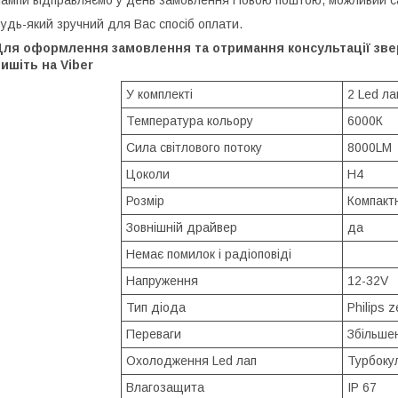
ампи відправляємо у день замовлення Новою поштою, можливий сам
удь-який зручний для Вас спосіб оплати.
Для оформлення замовлення та отримання консультації звер
ишіть на Viber
У комплекті
2 Led л
Температура кольору
6000К
Сила світлового потоку
8000LM
Цоколи
Н4
Розмір
Компакт
Зовнішній драйвер
да
Немає помилок і радіоповіді
Напруження
12-32V
Тип діода
Philips 
Переваги
Збільше
Охолодження Led лап
Турбоку
Влагозащита
IP 67