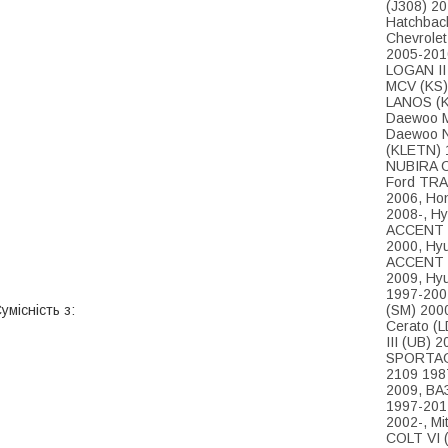
(J308) 2
Hatchbac
Chevrolet
2005-2010
LOGAN II
MCV (KS)
LANOS (K
Daewoo M
Daewoo N
(KLETN) 
NUBIRA С
Ford TRA
2006, Ho
2008-, H
ACCENT I
2000, Hy
ACCENT С
2009, Hy
1997-2007
умісність з:
(SM) 200
Cerato (L
III (UB) 
SPORTAGE
2109 198
2009, ВА
1997-2012
2002-, Mi
COLT VI 