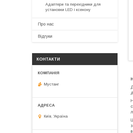
Адаптери та перехідники для
установки LED і ксенону
Про нас
Відгуки
КОНТАКТИ
H
Мустанг
Д
д
Н
с
л
Київ, Україна
Ц
з
в