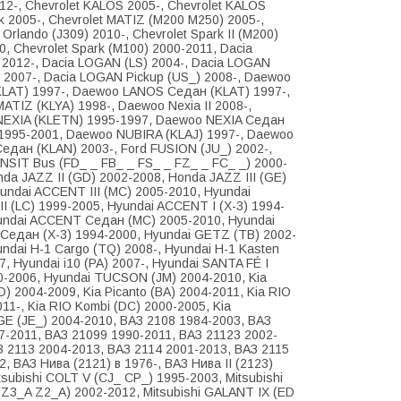
012-, Chevrolet KALOS 2005-, Chevrolet KALOS
k 2005-, Chevrolet MATIZ (M200 M250) 2005-,
 Orlando (J309) 2010-, Chevrolet Spark II (M200)
, Chevrolet Spark (M100) 2000-2011, Dacia
 2012-, Dacia LOGAN (LS) 2004-, Dacia LOGAN
 2007-, Dacia LOGAN Pickup (US_) 2008-, Daewoo
LAT) 1997-, Daewoo LANOS Седан (KLAT) 1997-,
ATIZ (KLYA) 1998-, Daewoo Nexia II 2008-,
EXIA (KLETN) 1995-1997, Daewoo NEXIA Седан
1995-2001, Daewoo NUBIRA (KLAJ) 1997-, Daewoo
едан (KLAN) 2003-, Ford FUSION (JU_) 2002-,
NSIT Bus (FD_ _ FB_ _ FS_ _ FZ_ _ FC_ _) 2000-
nda JAZZ II (GD) 2002-2008, Honda JAZZ III (GE)
yundai ACCENT III (MC) 2005-2010, Hyundai
I (LC) 1999-2005, Hyundai ACCENT I (X-3) 1994-
undai ACCENT Седан (MC) 2005-2010, Hyundai
едан (X-3) 1994-2000, Hyundai GETZ (TB) 2002-
undai H-1 Cargo (TQ) 2008-, Hyundai H-1 Kasten
, Hyundai i10 (PA) 2007-, Hyundai SANTA FÉ I
0-2006, Hyundai TUCSON (JM) 2004-2010, Kia
D) 2004-2009, Kia Picanto (BA) 2004-2011, Kia RIO
2011-, Kia RIO Kombi (DC) 2000-2005, Kia
 (JE_) 2004-2010, ВАЗ 2108 1984-2003, ВАЗ
7-2011, ВАЗ 21099 1990-2011, ВАЗ 21123 2002-
З 2113 2004-2013, ВАЗ 2114 2001-2013, ВАЗ 2115
, ВАЗ Нива (2121) в 1976-, ВАЗ Нива II (2123)
tsubishi COLT V (CJ_ CP_) 1995-2003, Mitsubishi
(Z3_A Z2_A) 2002-2012, Mitsubishi GALANT IX (ED