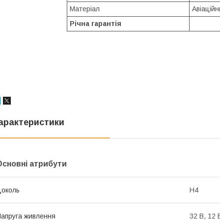
Матеріал
Авіаційн
Річна гарантія
арактеристики
Основні атрибути
околь
H4
апруга живлення
32 В, 12 