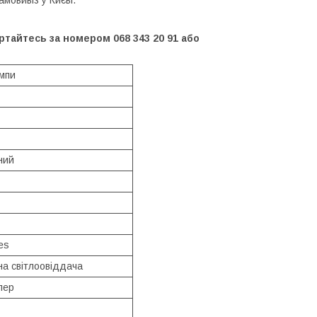
овивіз у Києві.
тайтесь за номером 068 343 20 91 або
ампи
ний
zes
на світлоовіддача
лер