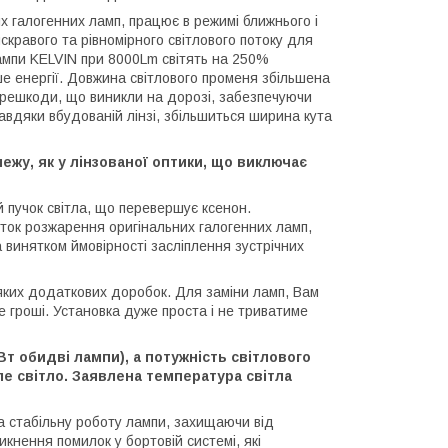
 галогенних ламп, працює в режимі ближнього і
кравого та рівномірного світлового потоку для
ампи KELVIN при 8000Lm світять на 250%
ше енергії. Довжина світлового променя збільшена
ерешкоди, що виникли на дорозі, забезпечуючи
Завдяки вбудованій лінзі, збільшиться ширина кута
межу, як у лінзованої оптики, що виключає
й пучок світла, що перевершує ксенон.
иток розжарення оригінальних галогенних ламп,
винятком ймовірності засліплення зустрічних
-яких додаткових доробок. Для заміни ламп, Вам
це гроші. Установка дуже проста і не триватиме
Вт обидві лампи), а потужність світлового
 світло. Заявлена ​​температура світла
а стабільну роботу лампи, захищаючи від
кнення помилок у бортовій системі, які