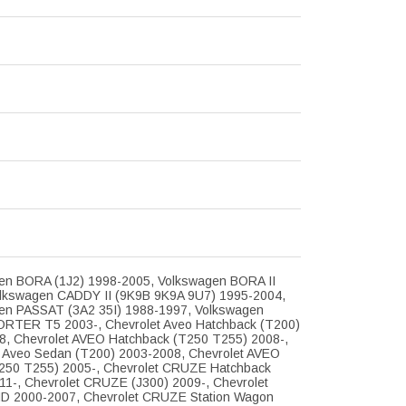
en BORA (1J2) 1998-2005, Volkswagen BORA II
olkswagen CADDY II (9K9B 9K9A 9U7) 1995-2004,
en PASSAT (3A2 35I) 1988-1997, Volkswagen
TER T5 2003-, Chevrolet Aveo Hatchback (T200)
8, Chevrolet AVEO Hatchback (T250 T255) 2008-,
t Aveo Sedan (T200) 2003-2008, Chevrolet AVEO
250 T255) 2005-, Chevrolet CRUZE Hatchback
11-, Chevrolet CRUZE (J300) 2009-, Chevrolet
D 2000-2007, Chevrolet CRUZE Station Wagon