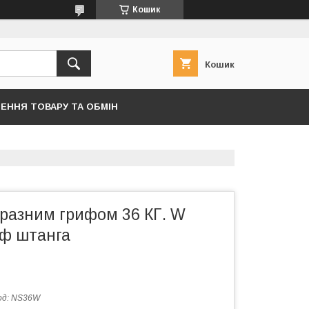
Кошик
Кошик
ЕННЯ ТОВАРУ ТА ОБМІН
разним грифом 36 КГ. W
иф штанга
од:
NS36W