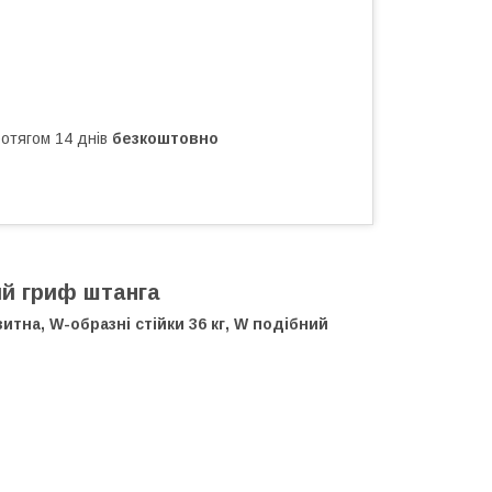
ротягом 14 днів
безкоштовно
ий гриф штанга
тна, W-образні стійки 36 кг, W подібний