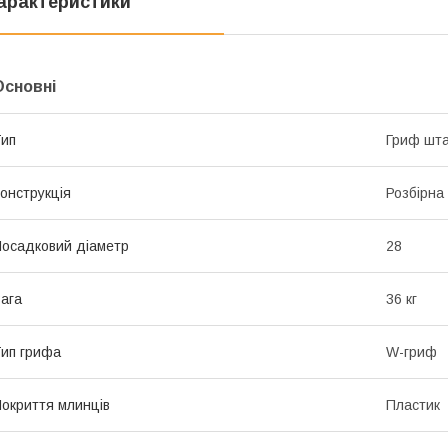
арактеристики
Основні
ип
Гриф шта
онструкція
Розбірна
осадковий діаметр
28
ага
36 кг
ип грифа
W-гриф
окриття млинців
Пластик