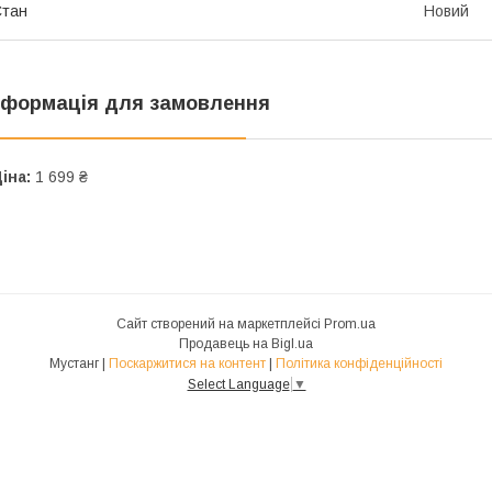
Стан
Новий
нформація для замовлення
іна:
1 699 ₴
Сайт створений на маркетплейсі
Prom.ua
Продавець на Bigl.ua
Мустанг |
Поскаржитися на контент
|
Політика конфіденційності
Select Language
▼