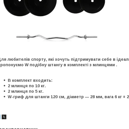
ля любителів спорту, які хочуть підтримувати себе в ідеал
ропонуємо W подібну штангу в комплекті з млинцями .
В комплект входить:
2 млинця по 10 кг.
2 млинця по 5 кг.
W-гриф для штанги 120 см, діаметр ― 28 мм, вага 6 кг + 2