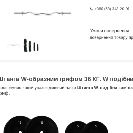
+380 (68) 343-20-91
повернення товару п
Штанга W-образним грифом 36 КГ. W подібн
ропонуємо вашій увазі відмінний набір
Штанга W-подібна компози
гриф.