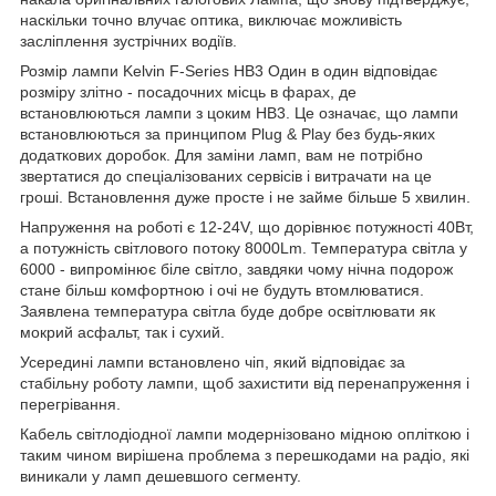
наскільки точно влучає оптика, виключає можливість
засліплення зустрічних водіїв.
Розмір лампи Kelvin F-Series HВ3 Один в один відповідає
розміру злітно - посадочних місць в фарах, де
встановлюються лампи з цоким НВ3. Це означає, що лампи
встановлюються за принципом Plug & Play без будь-яких
додаткових доробок. Для заміни ламп, вам не потрібно
звертатися до спеціалізованих сервісів і витрачати на це
гроші. Встановлення дуже просте і не займе більше 5 хвилин.
Напруження на роботі є 12-24V, що дорівнює потужності 40Вт,
а потужність світлового потоку 8000Lm. Температура світла у
6000 - випромінює біле світло, завдяки чому нічна подорож
стане більш комфортною і очі не будуть втомлюватися.
Заявлена температура світла буде добре освітлювати як
мокрий асфальт, так і сухий.
Усередині лампи встановлено чіп, який відповідає за
стабільну роботу лампи, щоб захистити від перенапруження і
перегрівання.
Кабель світлодіодної лампи модернізовано мідною опліткою і
таким чином вирішена проблема з перешкодами на радіо, які
виникали у ламп дешевшого сегменту.