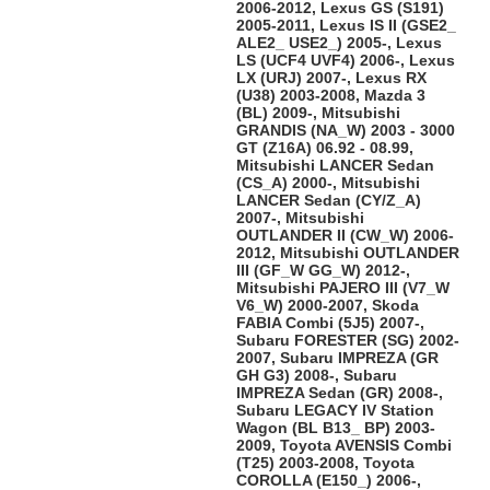
2006-2012, Lexus GS (S191)
2005-2011, Lexus IS II (GSE2_
ALE2_ USE2_) 2005-, Lexus
LS (UCF4 UVF4) 2006-, Lexus
LX (URJ) 2007-, Lexus RX
(U38) 2003-2008, Mazda 3
(BL) 2009-, Mitsubishi
GRANDIS (NA_W) 2003 - 3000
GT (Z16A) 06.92 - 08.99,
Mitsubishi LANCER Sedan
(CS_A) 2000-, Mitsubishi
LANCER Sedan (CY/Z_A)
2007-, Mitsubishi
OUTLANDER II (CW_W) 2006-
2012, Mitsubishi OUTLANDER
III (GF_W GG_W) 2012-,
Mitsubishi PAJERO III (V7_W
V6_W) 2000-2007, Skoda
FABIA Combi (5J5) 2007-,
Subaru FORESTER (SG) 2002-
2007, Subaru IMPREZA (GR
GH G3) 2008-, Subaru
IMPREZA Sedan (GR) 2008-,
Subaru LEGACY IV Station
Wagon (BL B13_ BP) 2003-
2009, Toyota AVENSIS Combi
(T25) 2003-2008, Toyota
COROLLA (E150_) 2006-,