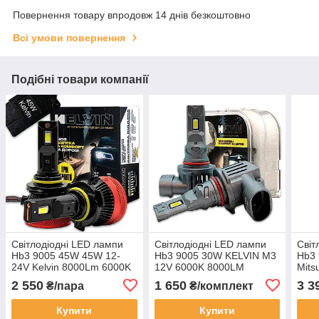
Повернення товару впродовж 14 днів безкоштовно
Всі умови повернення
Подібні товари компанії
Світлодіодні LED лампи
Світлодіодні LED лампи
Світ
Hb3 9005 45W 45W 12-
Hb3 9005 30W KELVIN M3
Hb3 
24V Kelvin 8000Lm 6000K
12V 6000K 8000LM
Mits
c обманкою
36V 
2 550
1 650
3 3
₴/пара
₴/комплект
Купити
Купити