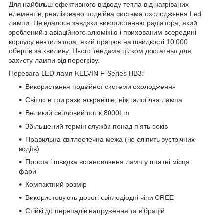
Для найбільш ефективного відводу тепла від нагріваних
елементів, реалізовано подвійна система охолодження Led
лампи. Це вдалося завдяки використанню радіатора, який
зроблений з авіаційного алюмінію і прихованим всередині
корпусу вентилятора, який працює на швидкості 10 000
обертів за хвилину. Цього тендама цілком достатньо для
захисту лампи від перегріву.
Перевага LED ламп KELVIN F-Series HВ3:
Використання подвійної системи охолодження
Світло в три рази яскравіше, ніж галогічна лампа
Великий світловий потік 8000Lm
Збільшений термін служби понад п’ять років
Правильна світлоотечна межа (не сліпить зустрічних
водіїв)
Проста і швидка встановлення ламп у штатні місця
фари
Компактний розмір
Використовують дорогі світлодіодні чіпи CREE
Стійкі до перепадів напруження та вібрацій