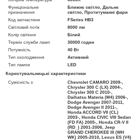
Функціональне
Ближнє світло, Дальнє
призначення
світло, Протитуманні фари
Код запчастини
FSeries НВ3
Світловий потік
8000 лм
Колір світіння
Білий
Термін служби ламп
30000 годин
Потужність
40 Вт
Тип охолодження
Активний
Тип лампи
LED
Користувальницькі характеристики
Сумісність з:
Chevrolet CAMARO 2009-,
Chrysler 300 C (LX) 2004-,
Chrysler 300 C 2010-,
Daihatsu Materia (M4) 2006-,
Dodge Avenger 2007-2011,
Dodge Avenger II 2011-,
Honda ACCORD VII (CL)
2003-, Honda CIVIC VIII Sedan
(FD FA) 2005-, Honda CR-V II
(RD_) 2001-2006, Jeep
GRAND CHEROKEE III (WH
WK) 2005-2010, Lexus ES (V4)