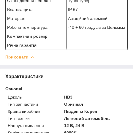
Охолодження Led лап
Турбокулер
Влагозащита
IP 67
Матеріал
Авіаційний алюміній
Робоча температура
-40 + 60 градусів за Цельсієм
Компактний розмір
Річна гарантія
Приховати
Характеристики
Основні
Цоколь
HB3
Тип запчастини
Оригінал
Країна виробник
Південна Корея
Тип техніки
Легковий автомобіль
Напруга живлення
12 В, 24 В
Колірна температура
6000K