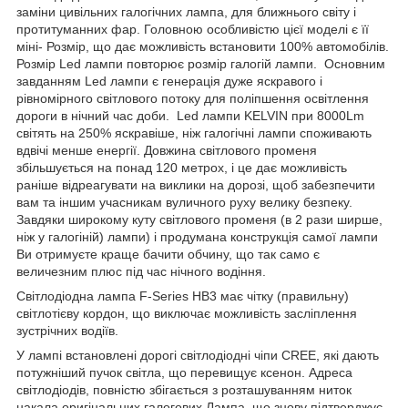
заміни цивільних галогічних лампа, для ближнього світу і
протитуманних фар. Головною особливістю цієї моделі є її
міні- Розмір, що дає можливість встановити 100% автомобілів.
Розмір Led лампи повторює розмір галогій лампи. Основним
завданням Led лампи є генерація дуже яскравого і
рівномірного світлового потоку для поліпшення освітлення
дороги в нічний час доби. Led лампи KELVIN при 8000Lm
світять на 250% яскравіше, ніж галогічні лампи споживають
вдвічі менше енергії. Довжина світлового променя
збільшується на понад 120 метрох, і це дає можливість
раніше відреагувати на виклики на дорозі, щоб забезпечити
вам та іншим учасникам вуличного руху велику безпеку.
Завдяки широкому куту світлового променя (в 2 рази ширше,
ніж у галогіній) лампи) і продумана конструкція самої лампи
Ви отримуєте краще бачити обчину, що так само є
величезним плюс під час нічного водіння.
Світлодіодна лампа F-Series НВ3 має чітку (правильну)
світлотієву кордон, що виключає можливість засліплення
зустрічних водіїв.
У лампі встановлені дорогі світлодіодні чіпи CREE, які дають
потужніший пучок світла, що перевищує ксенон. Адреса
світлодіодів, повністю збігається з розташуванням ниток
накала оригінальних галогових Лампа, що знову підтверджує,