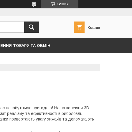
Кошик
Кошик
ЕННЯ ТОВАРУ ТА ОБМІН
тає незабутньою пригодою! Наша колекція 3D
віт реалізму та ефективності в риболовлі.
анки привертають увагу хижаків та допомагають