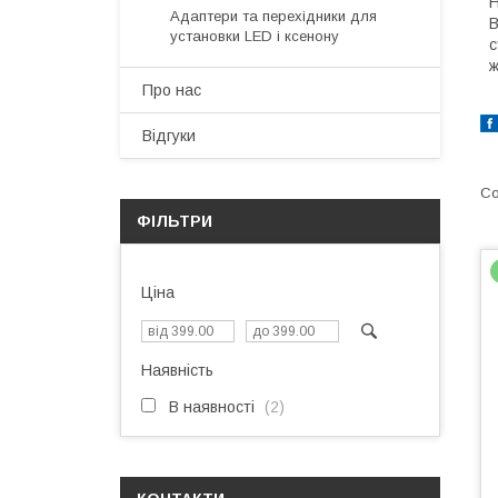
Н
Адаптери та перехідники для
В
установки LED і ксенону
с
ж
Про нас
Відгуки
ФІЛЬТРИ
Ціна
Наявність
В наявності
2