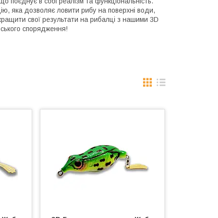
о поєднує в собі реалізм та функціональність.
цію, яка дозволяє ловити рибу на поверхні води,
кращити свої результати на рибалці з нашими 3D
ьського спорядження!