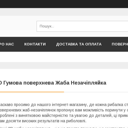
РО НАС
КОНТАКТИ
ДОСТАВКА ТА ОПЛАТА
ПОВЕРН
D Гумова поверхнева Жаба Незачіпляйка
аскаво просимо до нашого інтернет-магазину, де кожна рибалка с
оверхневих жаб-незачіплянок пропонує вам можливість поринути у с
роблені з винятковою майстерністю та увагою до деталей, ці прим
ам досягти високих результатів на риболовлі.