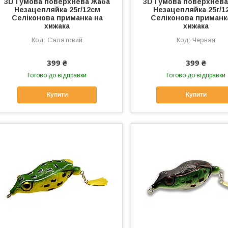
3D Гумова поверхнева Жаба
3D Гумова поверхнева
Незацепляйка 25г/12см
Незацепляйка 25г/1
Селіконова приманка на
Селіконова приманк
хижака
хижака
Салатовий
Черная
399 ₴
399 ₴
Готово до відправки
Готово до відправки
Купити
Купити