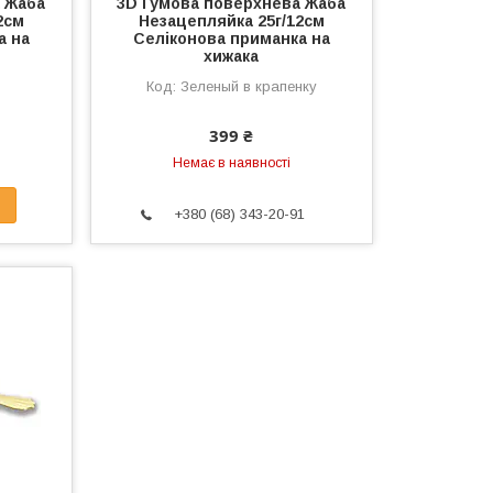
 Жаба
3D Гумова поверхнева Жаба
2см
Незацепляйка 25г/12см
а на
Селіконова приманка на
хижака
Зеленый в крапенку
399 ₴
Немає в наявності
+380 (68) 343-20-91