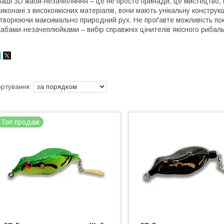
аші 3D жаби-незачіпляння – це не просто принади, це мистецтво, щ
иконані з високоякісних матеріалів, вони мають унікальну конструк
творюючи максимально природний рух. Не проґавте можливість по
абами-незачеплюйками – вибір справжніх цінителів якісного рибал
Топ продаж