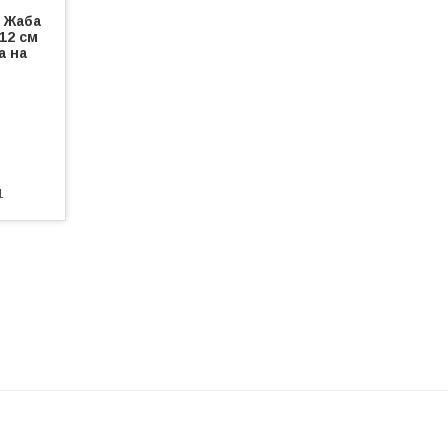
 Жаба
/12 см
а на
1