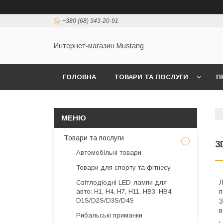
+380 (68) 343-20-91
Интернет-магазин Mustang
ГОЛОВНА
ТОВАРИ ТА ПОСЛУГИ
П
Товари та послуги
3
Автомобільні товари
Товари для спорту та фітнесу
Л
Світлодіодні LED-лампи для
авто: H1, H4, H7, H11, HB3, HB4,
п
D1S/D2S/D3S/D4S
З
в
Рибальські приманки