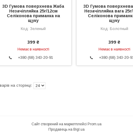
3D Гумова поверхнева Жаба
3D Гумова поверхнева
Незачіпляйка 25г/12см
Незачіпляйка вага 25г
Селіконова приманка на
Селіконова приманк
щуку
щуку
Зеленый
Болотный
399 ₴
399 ₴
Немає в наявності
Немає в наявності
+380 (68) 343-20-91
+380 (68) 343-20-9
Сайт створений на маркетплейсі
Prom.ua
Продавець на Bigl.ua